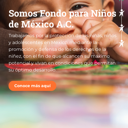
Somos Fondo para Niños
de México A.C.
Trabajamos por la protección de las niñas, niños
y adolescentes en México, mediante la
promoción y defensa de los derechos de la
niñez, con el fin de que alcancen su máximo
potencial y vivan en condiciones que permitan
su óptimo desarrollo.
Conoce más aquí