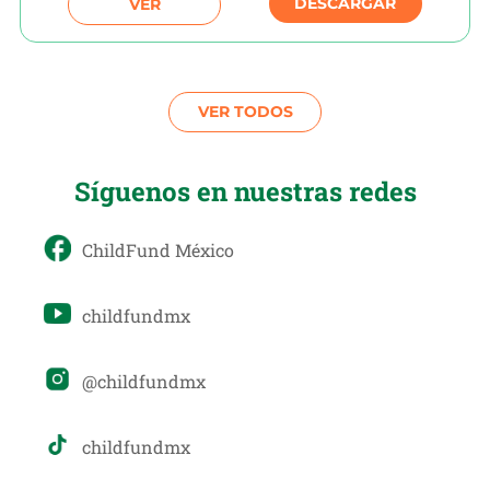
DESCARGAR
VER
VER TODOS
Síguenos en nuestras redes
ChildFund México
childfundmx
@childfundmx
childfundmx